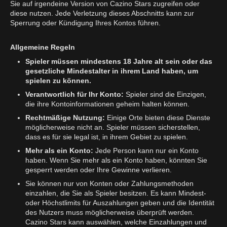
Sie auf irgendeine Version von Cazino Stars zugreifen oder
diese nutzen. Jede Verletzung dieses Abschnitts kann zur
Sperrung oder Kündigung Ihres Kontos führen.
Allgemeine Regeln
Spieler müssen mindestens 18 Jahre alt sein oder das
gesetzliche Mindestalter in ihrem Land haben, um
spielen zu können.
Verantwortlich für Ihr Konto:
Spieler sind die Einzigen,
die ihre Kontoinformationen geheim halten können.
Rechtmäßige Nutzung:
Einige Orte bieten diese Dienste
möglicherweise nicht an. Spieler müssen sicherstellen,
dass es für sie legal ist, in ihrem Gebiet zu spielen.
Mehr als ein Konto:
Jede Person kann nur ein Konto
haben. Wenn Sie mehr als ein Konto haben, könnten Sie
gesperrt werden oder Ihre Gewinne verlieren.
Sie können nur von Konten oder Zahlungsmethoden
einzahlen, die Sie als Spieler besitzen. Es kann Mindest-
oder Höchstlimits für Auszahlungen geben und die Identität
des Nutzers muss möglicherweise überprüft werden.
Cazino Stars kann auswählen, welche Einzahlungen und