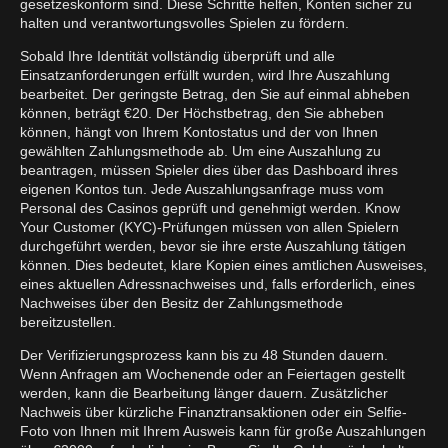
gesetzeskonform sind. Diese Schritte helfen, Konten sicher zu
halten und verantwortungsvolles Spielen zu fördern.
Sobald Ihre Identität vollständig überprüft und alle
Einsatzanforderungen erfüllt wurden, wird Ihre Auszahlung
bearbeitet. Der geringste Betrag, den Sie auf einmal abheben
können, beträgt €20. Der Höchstbetrag, den Sie abheben
können, hängt von Ihrem Kontostatus und der von Ihnen
gewählten Zahlungsmethode ab. Um eine Auszahlung zu
beantragen, müssen Spieler dies über das Dashboard ihres
eigenen Kontos tun. Jede Auszahlungsanfrage muss vom
Personal des Casinos geprüft und genehmigt werden. Know
Your Customer (KYC)-Prüfungen müssen von allen Spielern
durchgeführt werden, bevor sie ihre erste Auszahlung tätigen
können. Dies bedeutet, klare Kopien eines amtlichen Ausweises,
eines aktuellen Adressnachweises und, falls erforderlich, eines
Nachweises über den Besitz der Zahlungsmethode
bereitzustellen.
Der Verifizierungsprozess kann bis zu 48 Stunden dauern.
Wenn Anfragen am Wochenende oder an Feiertagen gestellt
werden, kann die Bearbeitung länger dauern. Zusätzlicher
Nachweis über kürzliche Finanztransaktionen oder ein Selfie-
Foto von Ihnen mit Ihrem Ausweis kann für große Auszahlungen