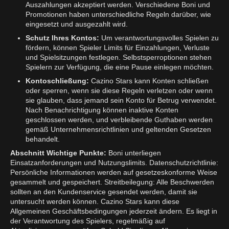
Auszahlungen akzeptiert werden. Verschiedene Boni und
Promotionen haben unterschiedliche Regeln darüber, wie
eingesetzt und ausgezahlt wird.
Schutz Ihres Kontos:
Um verantwortungsvolles Spielen zu
fördern, können Spieler Limits für Einzahlungen, Verluste
und Spielsitzungen festlegen. Selbstsperroptionen stehen
Spielern zur Verfügung, die eine Pause einlegen möchten.
Kontoschließung:
Cazino Stars kann Konten schließen
oder sperren, wenn sie diese Regeln verletzen oder wenn
sie glauben, dass jemand sein Konto für Betrug verwendet.
Nach Benachrichtigung können inaktive Konten
geschlossen werden, und verbleibende Guthaben werden
gemäß Unternehmensrichtlinien und geltenden Gesetzen
behandelt.
Abschnitt Wichtige Punkte:
Boni unterliegen
Einsatzanforderungen und Nutzungslimits. Datenschutzrichtlinie:
Persönliche Informationen werden auf gesetzeskonforme Weise
gesammelt und gespeichert. Streitbeilegung: Alle Beschwerden
sollten an den Kundenservice gesendet werden, damit sie
untersucht werden können. Cazino Stars kann diese
Allgemeinen Geschäftsbedingungen jederzeit ändern. Es liegt in
der Verantwortung des Spielers, regelmäßig auf