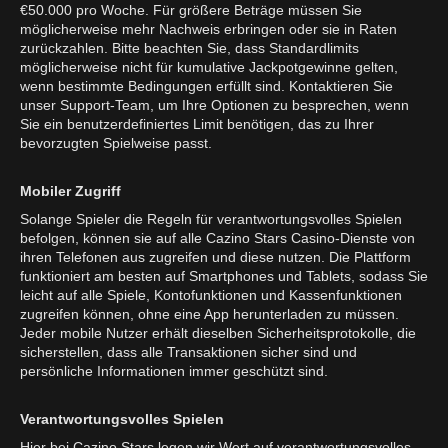
€50.000 pro Woche. Für größere Beträge müssen Sie
möglicherweise mehr Nachweis erbringen oder sie in Raten
zurückzahlen. Bitte beachten Sie, dass Standardlimits
möglicherweise nicht für kumulative Jackpotgewinne gelten,
wenn bestimmte Bedingungen erfüllt sind. Kontaktieren Sie
unser Support-Team, um Ihre Optionen zu besprechen, wenn
Sie ein benutzerdefiniertes Limit benötigen, das zu Ihrer
bevorzugten Spielweise passt.
Mobiler Zugriff
Solange Spieler die Regeln für verantwortungsvolles Spielen
befolgen, können sie auf alle Cazino Stars Casino-Dienste von
ihren Telefonen aus zugreifen und diese nutzen. Die Plattform
funktioniert am besten auf Smartphones und Tablets, sodass Sie
leicht auf alle Spiele, Kontofunktionen und Kassenfunktionen
zugreifen können, ohne eine App herunterladen zu müssen.
Jeder mobile Nutzer erhält dieselben Sicherheitsprotokolle, die
sicherstellen, dass alle Transaktionen sicher sind und
persönliche Informationen immer geschützt sind.
Verantwortungsvolles Spielen
Hier bei Cazino Stars legen wir Wert auf verantwortungsvolles