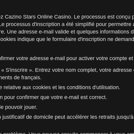
ez Cazino Stars Online Casino. Le processus est conçu pou
 processus d'inscription a été simplifié pour permettre
e. Une adresse e-mail valide et quelques informations 
ookies indique que le formulaire d'inscription ne demand
irmer votre adresse e-mail pour activer votre compte et 
on « S'inscrire ». Entrez votre nom complet, votre adress
ments de français.
relative aux cookies et les conditions d'utilisation.
n pour confirmer que votre e-mail est correct.
 pouvoir jouer.
justificatif de domicile peut accélérer les retraits jusqu'à