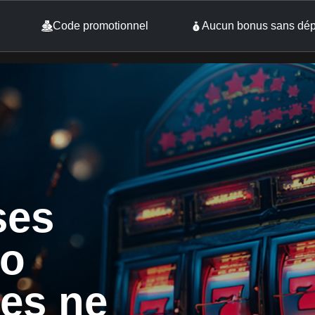
Code promotionnel
Aucun bonus sans dép
ses
bo
les ne