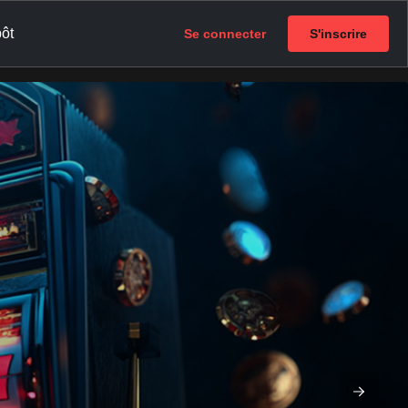
ôt
Se connecter
S'inscrire