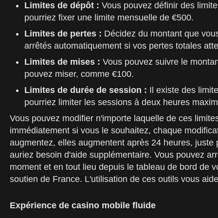
Limites de dépôt :
Vous pouvez définir des limi
pourriez fixer une limite mensuelle de €500.
Limites de pertes :
Décidez du montant que vous 
arrêtés automatiquement si vos pertes totales at
Limites de mises :
Vous pouvez suivre le montant
pouvez miser, comme €100.
Limites de durée de session :
Il existe des lim
pourriez limiter les sessions à deux heures maxim
Vous pouvez modifier n'importe laquelle de ces limit
immédiatement si vous le souhaitez, chaque modificat
augmentez, elles augmentent après 24 heures, juste p
auriez besoin d'aide supplémentaire. Vous pouvez arrê
moment et en tout lieu depuis le tableau de bord de 
soutien de France. L'utilisation de ces outils vous aider
Expérience de casino mobile fluide