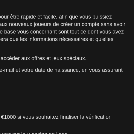
r être rapide et facile, afin que vous puissiez
 aux nouveaux joueurs de créer un compte sans avoir
de base vous concernant sont tout ce dont vous avez
era que les informations nécessaires et qu'elles
accéder aux offres et jeux spéciaux.
e e-mail et votre date de naissance, en vous assurant
 €1000 si vous souhaitez finaliser la vérification