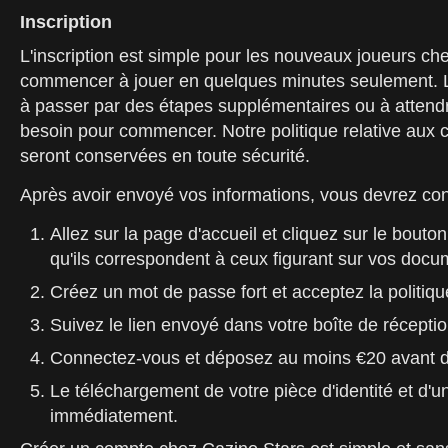
Inscription
L'inscription est simple pour les nouveaux joueurs ch
commencer à jouer en quelques minutes seulement. Le
à passer par des étapes supplémentaires ou à attendr
besoin pour commencer. Notre politique relative aux c
seront conservées en toute sécurité.
Après avoir envoyé vos informations, vous devrez conf
Allez sur la page d'accueil et cliquez sur le bout
qu'ils correspondent à ceux figurant sur vos docu
Créez un mot de passe fort et acceptez la politique 
Suivez le lien envoyé dans votre boîte de réceptio
Connectez-vous et déposez au moins €20 avant de
Le téléchargement de votre pièce d'identité et d'un 
immédiatement.