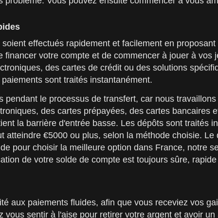
s problème. Vous pouvez ensuite commencer à vous amus
pides
 soient effectués rapidement et facilement en proposant 
le de financer votre compte et de commencer à jouer à vo
lectroniques, des cartes de crédit ou des solutions spéc
paiements sont traités instantanément.
s pendant le processus de transfert, car nous travaillon
ectroniques, des cartes prépayées, des cartes bancaires 
ient la barrière d'entrée basse. Les dépôts sont traités
eut atteindre €5000 ou plus, selon la méthode choisie. L
de pour choisir la meilleure option dans France, notre ser
cation de votre solde de compte est toujours sûre, rapide
té aux paiements fluides, afin que vous receviez vos ga
 vous sentir à l'aise pour retirer votre argent et avoir u