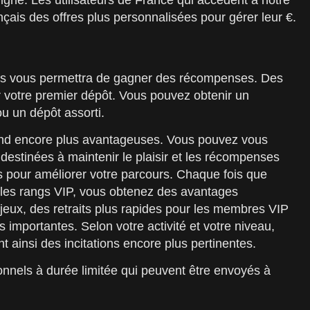
ligne. Les utilisateurs de France qui accèdent à notre
rançais des offres plus personnalisées pour gérer leur €.
rs vous permettra de gagner des récompenses. Des
r votre premier dépôt. Vous pouvez obtenir un
u un dépôt assorti.
 rend encore plus avantageuses. Vous pouvez vous
destinées à maintenir le plaisir et les récompenses
s pour améliorer votre parcours. Chaque fois que
s les rangs VIP, vous obtenez des avantages
eux, des retraits plus rapides pour les membres VIP
 importantes. Selon votre activité et votre niveau,
 ainsi des incitations encore plus pertinentes.
nnels à durée limitée qui peuvent être envoyés à