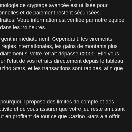
hnologie de cryptage avancée est utilisée pour
nnelles et de paiement restent sécurisées.
aités. Votre information est vérifiée par notre équipe
e dans les 24 heures.
 argent immédiatement. Cependant, les virements
 règles internationales, les gains de montants plus
iatement si votre retrait dépasse €2000. Elle vous
er l'état de vos retraits directement depuis le tableau
no Stars, et les transactions sont rapides, afin que
 pourquoi il propose des limites de compte et des
ctivité et de vous assurer que votre jeu reste amusant
 en profitant de tout ce que Cazino Stars a à offrir,