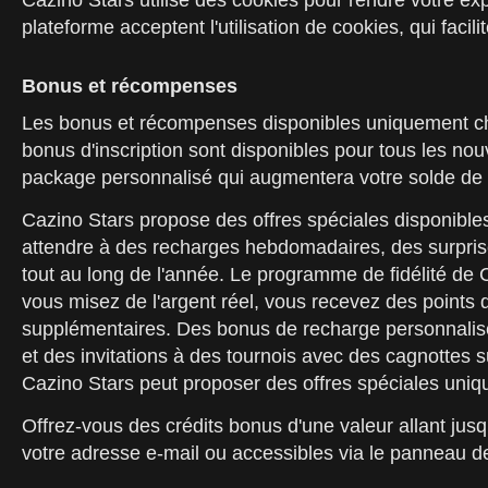
Cazino Stars utilise des cookies pour rendre votre exp
plateforme acceptent l'utilisation de cookies, qui facil
Bonus et récompenses
Les bonus et récompenses disponibles uniquement c
bonus d'inscription sont disponibles pour tous les n
package personnalisé qui augmentera votre solde de d
Cazino Stars propose des offres spéciales disponible
attendre à des recharges hebdomadaires, des surprises
tout au long de l'année. Le programme de fidélité de
vous misez de l'argent réel, vous recevez des points
supplémentaires. Des bonus de recharge personnalisés
et des invitations à des tournois avec des cagnottes s
Cazino Stars peut proposer des offres spéciales uniqu
Offrez-vous des crédits bonus d'une valeur allant ju
votre adresse e-mail ou accessibles via le panneau d