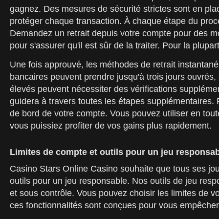
gagnez. Des mesures de sécurité strictes sont en plac
protéger chaque transaction. À chaque étape du proce
Demandez un retrait depuis votre compte pour des monta
pour s'assurer qu'il est sûr de la traiter. Pour la pl
Une fois approuvé, les méthodes de retrait instantan
bancaires peuvent prendre jusqu'à trois jours ouvrés, 
élevés peuvent nécessiter des vérifications suppléme
guidera à travers toutes les étapes supplémentaires. Po
de bord de votre compte. Vous pouvez utiliser en tout
vous puissiez profiter de vos gains plus rapidement.
Limites de compte et outils pour un jeu responsa
Casino Stars Online Casino souhaite que tous ses joue
outils pour un jeu responsable. Nos outils de jeu resp
et sous contrôle. Vous pouvez choisir les limites de v
ces fonctionnalités sont conçues pour vous empêcher d