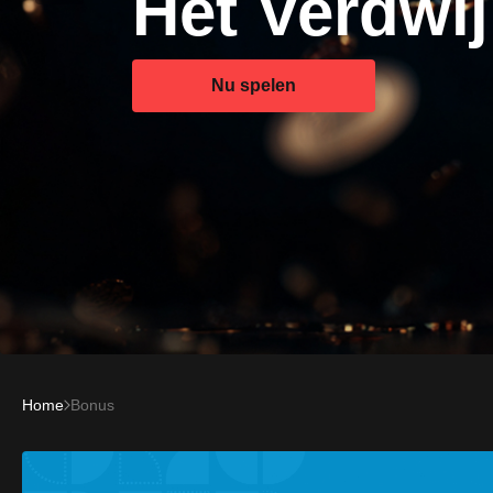
Het Verdwij
Nu spelen
Home
Bonus