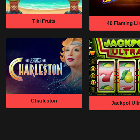
Tiki Fruits
40 Flaming Li
Charleston
Jackpot Ult