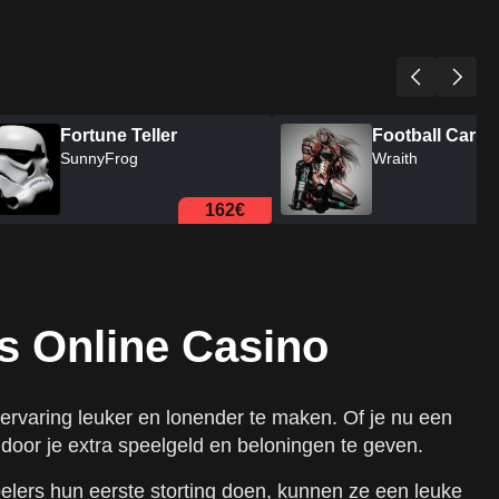
Jackpot Ultra
Fortune Teller
Troiani
SunnyFrog
283€
s Online Casino
ervaring leuker en lonender te maken. Of je nu een
 door je extra speelgeld en beloningen te geven.
pelers hun eerste storting doen, kunnen ze een leuke