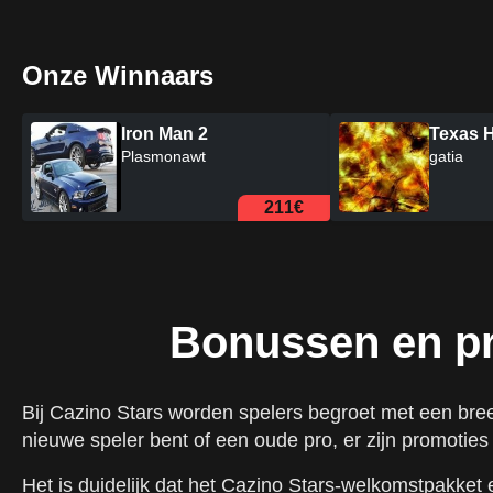
Onze Winnaars
Zombie Slot Mania
Iron Ma
Harry Potter
Plasmon
189€
Bonussen en pr
Bij Cazino Stars worden spelers begroet met een bre
nieuwe speler bent of een oude pro, er zijn promoties
Het is duidelijk dat het Cazino Stars-welkomstpakket 