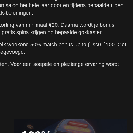
 saldo het hele jaar door en tijdens bepaalde tijden
ck-beloningen.
torting van minimaal €20. Daarna wordt je bonus
 gratis spins krijgen op bepaalde gokkasten.
d elk weekend 50% match bonus up to (_sc0_)100. Get
toegevoegd.
sten. Voor een soepele en plezierige ervaring wordt