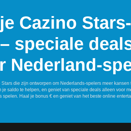
je Cazino Star
 – speciale deals
r Nederland-spe
o Stars die zijn ontworpen om Nederlands-spelers meer kansen 
e saldo te helpen, en geniet van speciale deals alleen voor 
s spelen. Haal je bonus € en geniet van het beste online entert