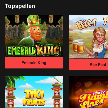
Topspellen
Stortingsbonus bij Cazino Stars
Emerald King
Bier Fest