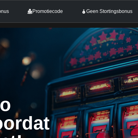
onus
Promotiecode
Geen Stortingsbonus
bo
ordat