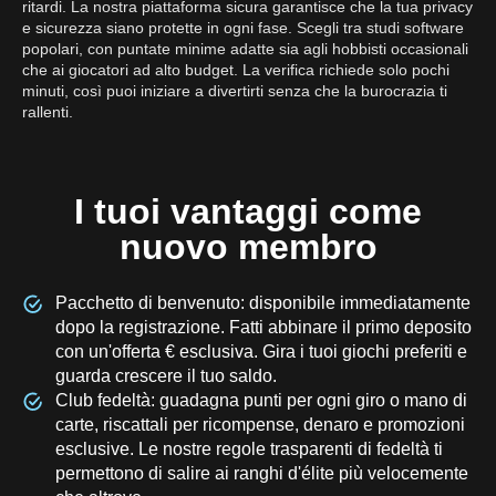
ritardi. La nostra piattaforma sicura garantisce che la tua privacy
e sicurezza siano protette in ogni fase. Scegli tra studi software
popolari, con puntate minime adatte sia agli hobbisti occasionali
che ai giocatori ad alto budget. La verifica richiede solo pochi
minuti, così puoi iniziare a divertirti senza che la burocrazia ti
rallenti.
I tuoi vantaggi come
nuovo membro
Pacchetto di benvenuto: disponibile immediatamente
dopo la registrazione. Fatti abbinare il primo deposito
con un'offerta € esclusiva. Gira i tuoi giochi preferiti e
guarda crescere il tuo saldo.
Club fedeltà: guadagna punti per ogni giro o mano di
carte, riscattali per ricompense, denaro e promozioni
esclusive. Le nostre regole trasparenti di fedeltà ti
permettono di salire ai ranghi d'élite più velocemente