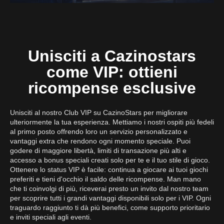
Unisciti a Cazinostars
come VIP: ottieni
ricompense esclusive
Unisciti al nostro Club VIP su CazinoStars per migliorare
ulteriormente la tua esperienza. Mettiamo i nostri ospiti più fedeli
al primo posto offrendo loro un servizio personalizzato e
vantaggi extra che rendono ogni momento speciale. Puoi
godere di maggiore libertà, limiti di transazione più alti e
accesso a bonus speciali creati solo per te e il tuo stile di gioco.
Ottenere lo status VIP è facile: continua a giocare ai tuoi giochi
preferiti e tieni d'occhio il saldo delle ricompense. Man mano
che ti coinvolgi di più, riceverai presto un invito dal nostro team
per scoprire tutti i grandi vantaggi disponibili solo per i VIP. Ogni
traguardo raggiunto ti dà più benefici, come supporto prioritario
e inviti speciali agli eventi.