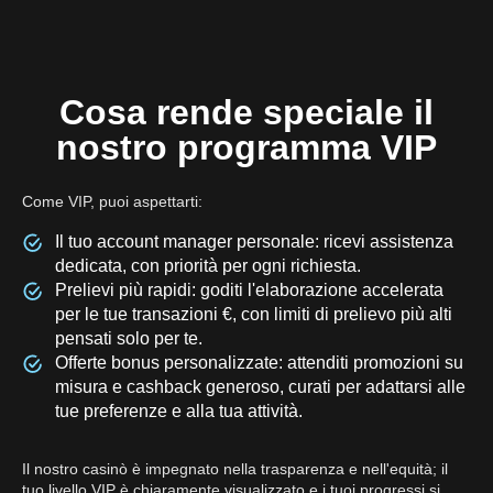
Cosa rende speciale il
nostro programma VIP
Come VIP, puoi aspettarti:
Il tuo account manager personale: ricevi assistenza
dedicata, con priorità per ogni richiesta.
Prelievi più rapidi: goditi l'elaborazione accelerata
per le tue transazioni €, con limiti di prelievo più alti
pensati solo per te.
Offerte bonus personalizzate: attenditi promozioni su
misura e cashback generoso, curati per adattarsi alle
tue preferenze e alla tua attività.
Il nostro casinò è impegnato nella trasparenza e nell'equità; il
tuo livello VIP è chiaramente visualizzato e i tuoi progressi si