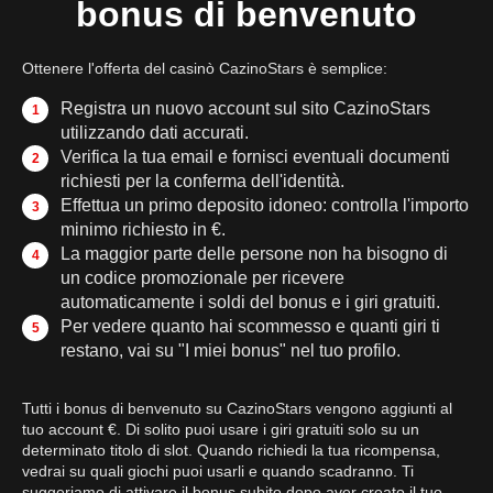
bonus di benvenuto
Ottenere l'offerta del casinò CazinoStars è semplice:
Registra un nuovo account sul sito CazinoStars
utilizzando dati accurati.
Verifica la tua email e fornisci eventuali documenti
richiesti per la conferma dell'identità.
Effettua un primo deposito idoneo: controlla l'importo
minimo richiesto in €.
La maggior parte delle persone non ha bisogno di
un codice promozionale per ricevere
automaticamente i soldi del bonus e i giri gratuiti.
Per vedere quanto hai scommesso e quanti giri ti
restano, vai su "I miei bonus" nel tuo profilo.
Tutti i bonus di benvenuto su CazinoStars vengono aggiunti al
tuo account €. Di solito puoi usare i giri gratuiti solo su un
determinato titolo di slot. Quando richiedi la tua ricompensa,
vedrai su quali giochi puoi usarli e quando scadranno. Ti
suggeriamo di attivare il bonus subito dopo aver creato il tuo