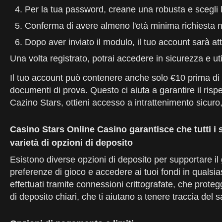
Per la tua password, creane una robusta e scegli la
Conferma di avere almeno l'età minima richiesta ne
Dopo aver inviato il modulo, il tuo account sarà 
Una volta registrato, potrai accedere in sicurezza e uti
Il tuo account può contenere anche solo €10 prima di p
documenti di prova. Questo ci aiuta a garantire il rispet
Cazino Stars, ottieni accesso a intrattenimento sicuro
Casino Stars Online Casino garantisce che tutti 
varietà di opzioni di deposito
Esistono diverse opzioni di deposito per supportare il 
preferenze di gioco e accedere ai tuoi fondi in qualsi
effettuati tramite connessioni crittografate, che prote
di deposito chiari, che ti aiutano a tenere traccia del 