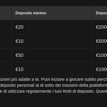
Deposito minimo
Depos
€20
€200
€10
€500
€50
€100
€10
€100
zioni più adatte a te. Puoi iniziare a giocare subito perch
i deposito personali al di sotto dei massimi della piattafo
 e di utilizzare regolarmente i tuoi limiti di deposito. Qu