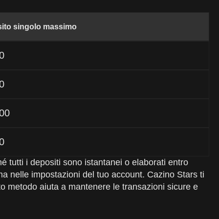
ito singolo massimo
0
0
00
0
é tutti i depositi sono istantanei o elaborati entro
rma nelle impostazioni del tuo account. Cazino Stars ti
esto metodo aiuta a mantenere le transazioni sicure e