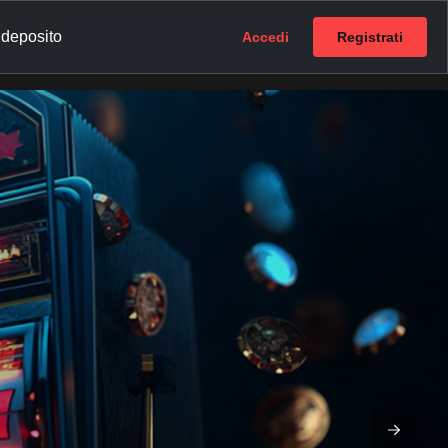
deposito
Accedi
Registrati