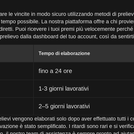
are le vincite in modo sicuro utilizzando metodi di prelie
or tempo possibile. La nostra piattaforma offre a chi prov
 diretti. Puoi ricevere i tuoi premi più velocemente perché
di prelievo dalla dashboard del tuo account, così da sentir
Tempo di elaborazione
fino a 24 ore
1-3 giorni lavorativi
2–5 giorni lavorativi
lievi vengono elaborati solo dopo aver effettuato tutti i c
zione è stato semplificato. I ritardi sono rari e si veri
, il nostro team di assistenza è sempre pronto ad aiutarti