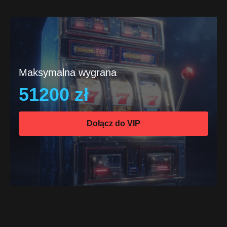
Maksymalna wygrana
51200 zł
Dołącz do VIP