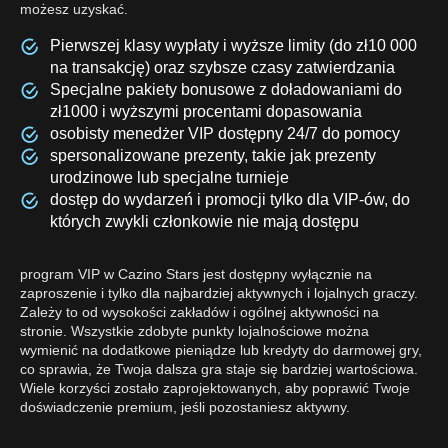
możesz uzyskać.
Pierwszej klasy wypłaty i wyższe limity (do zł10 000
na transakcję) oraz szybsze czasy zatwierdzania
Specjalne pakiety bonusowe z doładowaniami do
zł1000 i wyższymi procentami dopasowania
osobisty menedżer VIP dostępny 24/7 do pomocy
spersonalizowane prezenty, takie jak prezenty
urodzinowe lub specjalne turnieje
dostęp do wydarzeń i promocji tylko dla VIP-ów, do
których zwykli członkowie nie mają dostępu
program VIP w Cazino Stars jest dostępny wyłącznie na
zaproszenie i tylko dla najbardziej aktywnych i lojalnych graczy.
Zależy to od wysokości zakładów i ogólnej aktywności na
stronie. Wszystkie zdobyte punkty lojalnościowe można
wymienić na dodatkowe pieniądze lub kredyty do darmowej gry,
co sprawia, że Twoja dalsza gra staje się bardziej wartościowa.
Wiele korzyści zostało zaprojektowanych, aby poprawić Twoje
doświadczenie premium, jeśli pozostaniesz aktywny.