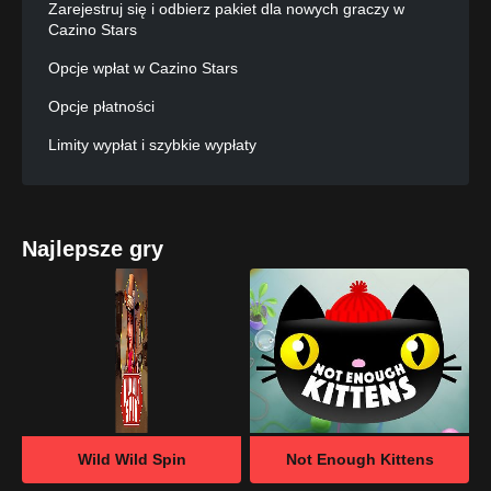
Zarejestruj się i odbierz pakiet dla nowych graczy w
Cazino Stars
Opcje wpłat w Cazino Stars
Opcje płatności
Limity wypłat i szybkie wypłaty
Kody kuponów mobilnych dla graczy iOS i Android
Program VIP i nagrody lojalnościowe w Cazino Stars
Najlepsze gry
Bezpieczne przetwarzanie płatności i ochrona danych
Akceptowane metody płatności
Certyfikowana i licencjonowana platforma Cazino Stars
Obsługa klienta pomagająca z kodami promocyjnymi
Bull In A China Shop
Not Enough Kittens