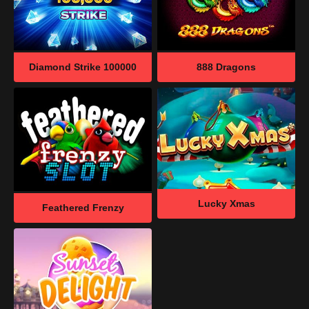
Diamond Strike 100000
888 Dragons
Lucky Xmas
Feathered Frenzy