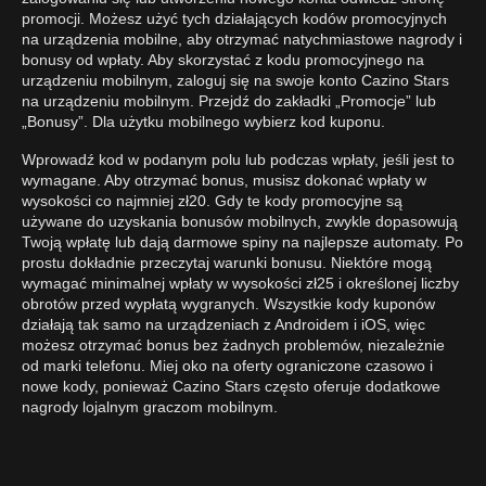
promocji. Możesz użyć tych działających kodów promocyjnych
na urządzenia mobilne, aby otrzymać natychmiastowe nagrody i
bonusy od wpłaty. Aby skorzystać z kodu promocyjnego na
urządzeniu mobilnym, zaloguj się na swoje konto Cazino Stars
na urządzeniu mobilnym. Przejdź do zakładki „Promocje” lub
„Bonusy”. Dla użytku mobilnego wybierz kod kuponu.
Wprowadź kod w podanym polu lub podczas wpłaty, jeśli jest to
wymagane. Aby otrzymać bonus, musisz dokonać wpłaty w
wysokości co najmniej zł20. Gdy te kody promocyjne są
używane do uzyskania bonusów mobilnych, zwykle dopasowują
Twoją wpłatę lub dają darmowe spiny na najlepsze automaty. Po
prostu dokładnie przeczytaj warunki bonusu. Niektóre mogą
wymagać minimalnej wpłaty w wysokości zł25 i określonej liczby
obrotów przed wypłatą wygranych. Wszystkie kody kuponów
działają tak samo na urządzeniach z Androidem i iOS, więc
możesz otrzymać bonus bez żadnych problemów, niezależnie
od marki telefonu. Miej oko na oferty ograniczone czasowo i
nowe kody, ponieważ Cazino Stars często oferuje dodatkowe
nagrody lojalnym graczom mobilnym.