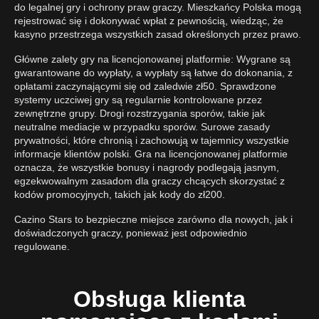
do legalnej gry i ochrony praw graczy. Mieszkańcy Polska mogą
rejestrować się i dokonywać wpłat z pewnością, wiedząc, że
kasyno przestrzega wszystkich zasad określonych przez prawo.
Główne zalety gry na licencjonowanej platformie: Wygrane są
gwarantowane do wypłaty, a wypłaty są łatwe do dokonania, z
opłatami zaczynającymi się od zaledwie zł50. Sprawdzone
systemy uczciwej gry są regularnie kontrolowane przez
zewnętrzne grupy. Drogi rozstrzygania sporów, takie jak
neutralne mediacje w przypadku sporów. Surowe zasady
prywatności, które chronią i zachowują w tajemnicy wszystkie
informacje klientów polski. Gra na licencjonowanej platformie
oznacza, że wszystkie bonusy i nagrody podlegają jasnym,
egzekwowalnym zasadom dla graczy chcących skorzystać z
kodów promocyjnych, takich jak kody do zł200.
Cazino Stars to bezpieczne miejsce zarówno dla nowych, jak i
doświadczonych graczy, ponieważ jest odpowiednio
regulowane.
Obsługa klienta