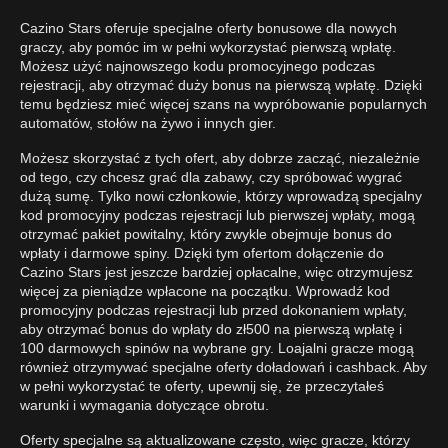
Cazino Stars oferuje specjalne oferty bonusowe dla nowych
graczy, aby pomóc im w pełni wykorzystać pierwszą wpłatę.
Możesz użyć najnowszego kodu promocyjnego podczas
rejestracji, aby otrzymać duży bonus na pierwszą wpłatę. Dzięki
temu będziesz mieć więcej szans na wypróbowanie popularnych
automatów, stołów na żywo i innych gier.
Możesz skorzystać z tych ofert, aby dobrze zacząć, niezależnie
od tego, czy chcesz grać dla zabawy, czy spróbować wygrać
dużą sumę. Tylko nowi członkowie, którzy wprowadzą specjalny
kod promocyjny podczas rejestracji lub pierwszej wpłaty, mogą
otrzymać pakiet powitalny, który zwykle obejmuje bonus do
wpłaty i darmowe spiny. Dzięki tym ofertom dołączenie do
Cazino Stars jest jeszcze bardziej opłacalne, więc otrzymujesz
więcej za pieniądze wpłacone na początku. Wprowadź kod
promocyjny podczas rejestracji lub przed dokonaniem wpłaty,
aby otrzymać bonus do wpłaty do zł500 na pierwszą wpłatę i
100 darmowych spinów na wybrane gry. Loajalni gracze mogą
również otrzymywać specjalne oferty doładowań i cashback. Aby
w pełni wykorzystać te oferty, upewnij się, że przeczytałeś
warunki i wymagania dotyczące obrotu.
Oferty specjalne są aktualizowane często, więc gracze, którzy