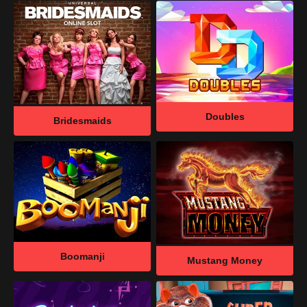
Doubles
Bridesmaids
Boomanji
Mustang Money