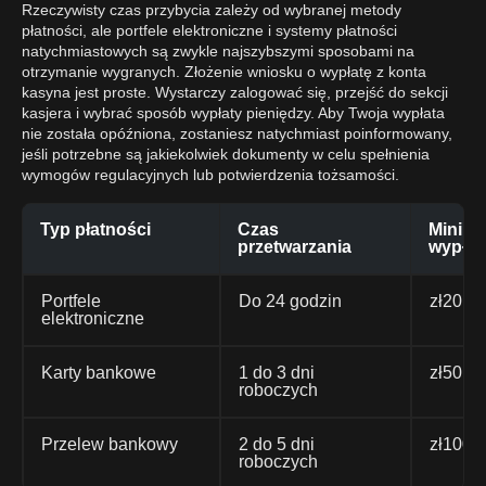
Rzeczywisty czas przybycia zależy od wybranej metody
płatności, ale portfele elektroniczne i systemy płatności
natychmiastowych są zwykle najszybszymi sposobami na
otrzymanie wygranych. Złożenie wniosku o wypłatę z konta
kasyna jest proste. Wystarczy zalogować się, przejść do sekcji
kasjera i wybrać sposób wypłaty pieniędzy. Aby Twoja wypłata
nie została opóźniona, zostaniesz natychmiast poinformowany,
jeśli potrzebne są jakiekolwiek dokumenty w celu spełnienia
wymogów regulacyjnych lub potwierdzenia tożsamości.
Typ płatności
Czas
Minima
przetwarzania
wypłat
Portfele
Do 24 godzin
zł20
elektroniczne
Karty bankowe
1 do 3 dni
zł50
roboczych
Przelew bankowy
2 do 5 dni
zł100
roboczych