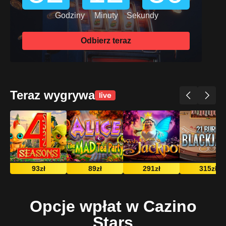
Godziny
Minuty
Sekundy
Odbierz teraz
Teraz wygrywa
93zł
89zł
291zł
315zł
Opcje wpłat w Cazino
Stars