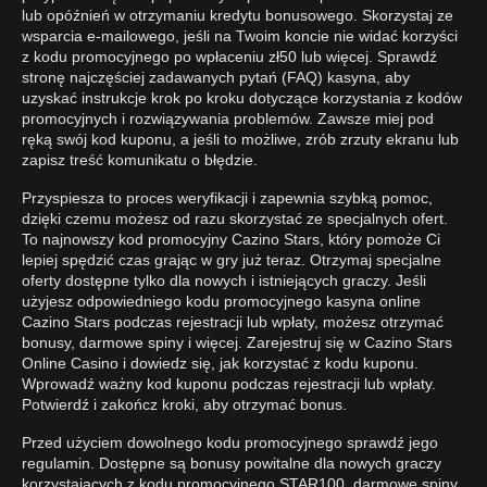
lub opóźnień w otrzymaniu kredytu bonusowego. Skorzystaj ze
wsparcia e-mailowego, jeśli na Twoim koncie nie widać korzyści
z kodu promocyjnego po wpłaceniu zł50 lub więcej. Sprawdź
stronę najczęściej zadawanych pytań (FAQ) kasyna, aby
uzyskać instrukcje krok po kroku dotyczące korzystania z kodów
promocyjnych i rozwiązywania problemów. Zawsze miej pod
ręką swój kod kuponu, a jeśli to możliwe, zrób zrzuty ekranu lub
zapisz treść komunikatu o błędzie.
Przyspiesza to proces weryfikacji i zapewnia szybką pomoc,
dzięki czemu możesz od razu skorzystać ze specjalnych ofert.
To najnowszy kod promocyjny Cazino Stars, który pomoże Ci
lepiej spędzić czas grając w gry już teraz. Otrzymaj specjalne
oferty dostępne tylko dla nowych i istniejących graczy. Jeśli
użyjesz odpowiedniego kodu promocyjnego kasyna online
Cazino Stars podczas rejestracji lub wpłaty, możesz otrzymać
bonusy, darmowe spiny i więcej. Zarejestruj się w Cazino Stars
Online Casino i dowiedz się, jak korzystać z kodu kuponu.
Wprowadź ważny kod kuponu podczas rejestracji lub wpłaty.
Potwierdź i zakończ kroki, aby otrzymać bonus.
Przed użyciem dowolnego kodu promocyjnego sprawdź jego
regulamin. Dostępne są bonusy powitalne dla nowych graczy
korzystających z kodu promocyjnego STAR100, darmowe spiny