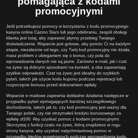
pomagająca z kodami
promocyjnymi
Jeśli potrzebujesz pomocy w korzystaniu z kodu promocyjnego
kasyna online Cazino Stars lub jego odebraniu, zespół obsługi
klienta jest tutaj, aby zapewnić płynny przebieg Twojego
doświadczenia. Wsparcie jest gotowe, aby pomóc Ci na każdym
etapie, niezależnie od tego, czy Twój kod promocyjny nie działa,
masz problem z ubieganiem się o bonus, czy pola do
wprowadzania danych nie są jasne. Zarówno e-mail, jak i czat
na żywo są dobrymi sposobami na kontakt, a oba zapewniają
szybkie odpowiedzi. Czat na żywo jest idealny do szybkich
pytań, takich jak użycie kodu kuponu podczas rejestracji lub
rozpoczęcie bonusu przed dokonaniem wpłaty.
Wsparcie e-mailowe zapewnia dokładne działania następcze w
przypadku pytań wymagających bardziej szczegółowego
dochodzenia, takich jak to, czy kod promocyjny jest ważny dla
Twojego polski, czy nie otrzymałeś kredytu bonusowego za
wpłatę zł100. Aby uzyskać pomoc z kodami promocyjnymi:
Skorzystaj z funkcji czatu na żywo, którą znajdziesz w rogu
strony kasyna, aby uzyskać natychmiastową pomoc w
przypadku błędów popełnianych podczas wprowadzania kodu