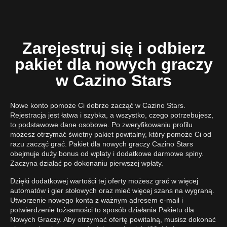
Zarejestruj się i odbierz
pakiet dla nowych graczy
w Cazino Stars
Nowe konto pomoże Ci dobrze zacząć w Cazino Stars.
Rejestracja jest łatwa i szybka, a wszystko, czego potrzebujesz,
to podstawowe dane osobowe. Po zweryfikowaniu profilu
możesz otrzymać świetny pakiet powitalny, który pomoże Ci od
razu zacząć grać. Pakiet dla nowych graczy Cazino Stars
obejmuje duży bonus od wpłaty i dodatkowe darmowe spiny.
Zaczyna działać po dokonaniu pierwszej wpłaty.
Dzięki dodatkowej wartości tej oferty możesz grać w więcej
automatów i gier stołowych oraz mieć więcej szans na wygraną.
Utworzenie nowego konta z ważnym adresem e-mail i
potwierdzenie tożsamości to sposób działania Pakietu dla
Nowych Graczy. Aby otrzymać ofertę powitalną, musisz dokonać