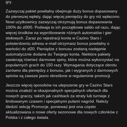
gry.
Zazwyczaj pakiet powitalny obejmuje duży bonus dopasowany
do pierwszej wpłaty, dając więcej pieniędzy do gry niż wpłacono.
Nowi użytkownicy zazwyczaj otrzymują bonus dopasowania
100% do zł300. Podwaja to ich początkowe saldo od razu, dając
więcej środków na wypróbowanie różnych automatów i gier
stołowych. Zaraz po rejestracji konta w Cazino Stars i
potwierdzeniu adresu e-mail otrzymasz bonus powitalny o
wartości do zł20. Pieniądze z bonusu zostaną następnie
automatycznie dodane do Twojego konta. Niektóre pakiety
zawierają również darmowe spiny, które można wykorzystać na
popularnych grach do 150 razy. Wymagania dotyczące obrotu
zarówno dla pieniędzy z bonusu, jak i wygranych z darmowych
spinów są zawsze jasno określone w regulaminie promocji.
Jeszcze więcej sposobów na ulepszenie gry w Cazino Stars
można znaleźć w okazjonalnych specjalnych ofertach dla
nowych graczy, takich jak cashback za straty lub turnieje z
limitowanym czasem i specjalnymi pulami nagród. Należy
śledzić sekcję Promocje, ponieważ jest ona często
aktualizowana o nowe oferty sezonowe dla nowych członków z
Polska i z całego świata.