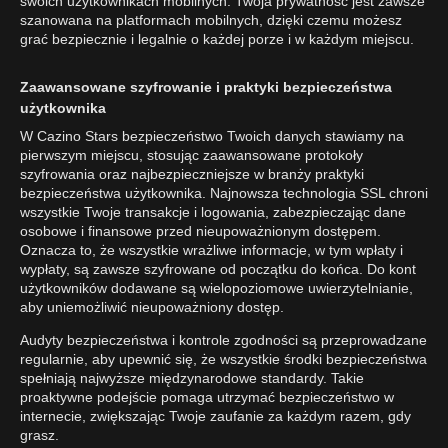
swoich użytkownikach mobilnych. Twoja prywatność jest zawsze
szanowana na platformach mobilnych, dzięki czemu możesz
grać bezpiecznie i legalnie o każdej porze i w każdym miejscu.
Zaawansowane szyfrowanie i praktyki bezpieczeństwa
użytkownika
W Cazino Stars bezpieczeństwo Twoich danych stawiamy na
pierwszym miejscu, stosując zaawansowane protokoły
szyfrowania oraz najbezpieczniejsze w branży praktyki
bezpieczeństwa użytkownika. Najnowsza technologia SSL chroni
wszystkie Twoje transakcje i logowania, zabezpieczając dane
osobowe i finansowe przed nieupoważnionym dostępem.
Oznacza to, że wszystkie wrażliwe informacje, w tym wpłaty i
wypłaty, są zawsze szyfrowane od początku do końca. Do kont
użytkowników dodawane są wielopoziomowe uwierzytelnianie,
aby uniemożliwić nieupoważniony dostęp.
Audyty bezpieczeństwa i kontrole zgodności są przeprowadzane
regularnie, aby upewnić się, że wszystkie środki bezpieczeństwa
spełniają najwyższe międzynarodowe standardy. Takie
proaktywne podejście pomaga utrzymać bezpieczeństwo w
internecie, zwiększając Twoje zaufanie za każdym razem, gdy
grasz.