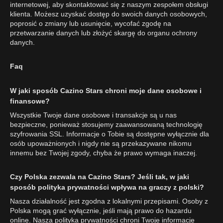
internetowej, aby skontaktować się z naszym zespołem obsługi
klienta. Możesz uzyskać dostęp do swoich danych osobowych,
poprosić o zmiany lub usunięcie, wycofać zgodę na
przetwarzanie danych lub złożyć skargę do organu ochrony
danych.
Faq
W jaki sposób Cazino Stars chroni moje dane osobowe i
finansowe?
Wszystkie Twoje dane osobowe i transakcje są u nas
bezpieczne, ponieważ stosujemy zaawansowaną technologię
szyfrowania SSL. Informacje o Tobie są dostępne wyłącznie dla
osób upoważnionych i nigdy nie są przekazywane nikomu
innemu bez Twojej zgody, chyba że prawo wymaga inaczej.
Czy Polska zezwala na Cazino Stars? Jeśli tak, w jaki
sposób polityka prywatności wpływa na graczy z polski?
Nasza działalność jest zgodna z lokalnymi przepisami. Osoby z
Polska mogą grać wyłącznie, jeśli mają prawo do hazardu
online. Nasza polityka prywatności chroni Twoje informacje