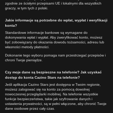
zgodnie ze ścisłymi przepisami UE i lokalnymi dla wszystkich
graczy, w tym tych z polski.
Jakie informacje są potrzebne do wpłat, wypłat i weryfikacji
konta?
Standardowe informacje bankowe są wymagane do
dokonywania wpłat i wypłat. Aby zweryfikować konto, możesz
być zobowiązany do okazania dowodu tożsamości, adresu lub
własności metody płatności.
Dokonanie tego wyboru pomaga nam przestrzegać przepisów i
chroni Twoje pieniądze.
Czy moje dane są bezpieczne na telefonie? Jak uzyskać
dostęp do konta Cazino Stars na telefonie?
Jeśli aplikacja Cazino Stars jest dostępna w Twoim regionie,
możesz zalogować się na konto za pomocą dowolnej
nowoczesnej przeglądarki mobilnej. Na telefonie wszystkie
funkcje bezpieczeństwa, takie jak szyfrowanie danych i
ustawienia prywatności, są w pełni włączone, aby chronić Twoje
dane osobowe przez cały czas.