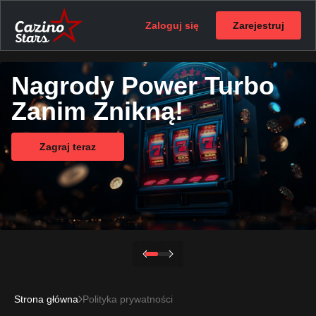
Zaloguj się
Zarejestruj
Nagrody Power Turbo
Zanim Znikną!
Zagraj teraz
Strona główna
Polityka prywatności