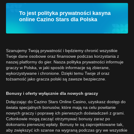
To jest polityka prywatności kasyna
online Cazino Stars dla Polska
Szanujemy Twoją prywatność i będziemy chronić wszystkie
Twoje dane osobowe oraz finansowe podczas korzystania z
naszej platformy do gier. Nasza polityka prywatności informuje
graczy w Polska, w jaki sposób informacje są zbierane,
wykorzystywane i chronione. Dzięki temu Twoje zł oraz
tożsamość jako gracza polski są zawsze bezpieczne.
Bonusy i oferty wyłącznie dla nowych graczy
Dołączając do Cazino Stars Online Casino, uzyskasz dostęp do
świata specjalnych bonusów, które mają na celu powitanie
nowych graczy i poprawę ich pierwszych doświadczeń z grami.
Członkowie mogą zacząć otrzymywać bonusy zaraz po
dokonaniu pierwszej wpłaty. Bonusy te są zaprojektowane tak,
aby zwiększyć ich szanse na wygraną podczas gry we wszystkie