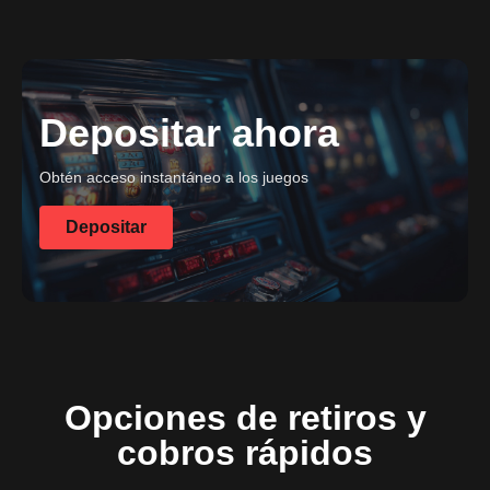
Depositar ahora
Obtén acceso instantáneo a los juegos
Depositar
Opciones de retiros y
cobros rápidos