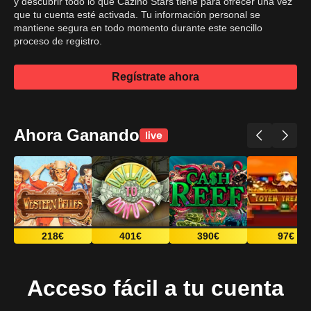
y descubrir todo lo que Cazino Stars tiene para ofrecer una vez
que tu cuenta esté activada. Tu información personal se
mantiene segura en todo momento durante este sencillo
proceso de registro.
Regístrate ahora
Ahora Ganando
218€
401€
390€
97€
Acceso fácil a tu cuenta