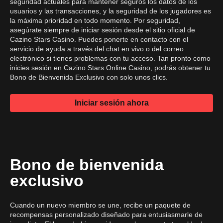
seguridad actuales para mantener seguros los datos de los
usuarios y las transacciones, y la seguridad de los jugadores es
la máxima prioridad en todo momento. Por seguridad,
asegúrate siempre de iniciar sesión desde el sitio oficial de
Cazino Stars Casino. Puedes ponerte en contacto con el
servicio de ayuda a través del chat en vivo o del correo
electrónico si tienes problemas con tu acceso. Tan pronto como
inicies sesión en Cazino Stars Online Casino, podrás obtener tu
Bono de Bienvenida Exclusivo con solo unos clics.
Iniciar sesión ahora
Bono de bienvenida
exclusivo
Cuando un nuevo miembro se une, recibe un paquete de
recompensas personalizado diseñado para entusiasmarle de