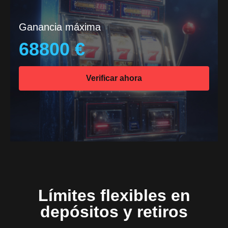
Ganancia máxima
68800 €
Verificar ahora
Límites flexibles en
depósitos y retiros