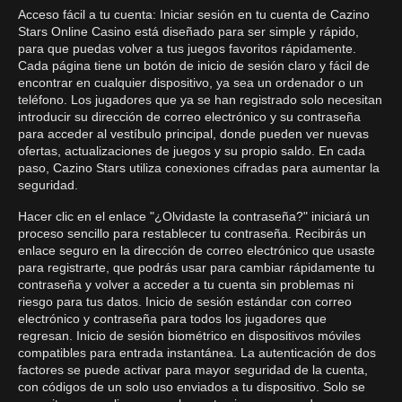
Acceso fácil a tu cuenta: Iniciar sesión en tu cuenta de Cazino
Stars Online Casino está diseñado para ser simple y rápido,
para que puedas volver a tus juegos favoritos rápidamente.
Cada página tiene un botón de inicio de sesión claro y fácil de
encontrar en cualquier dispositivo, ya sea un ordenador o un
teléfono. Los jugadores que ya se han registrado solo necesitan
introducir su dirección de correo electrónico y su contraseña
para acceder al vestíbulo principal, donde pueden ver nuevas
ofertas, actualizaciones de juegos y su propio saldo. En cada
paso, Cazino Stars utiliza conexiones cifradas para aumentar la
seguridad.
Hacer clic en el enlace "¿Olvidaste la contraseña?" iniciará un
proceso sencillo para restablecer tu contraseña. Recibirás un
enlace seguro en la dirección de correo electrónico que usaste
para registrarte, que podrás usar para cambiar rápidamente tu
contraseña y volver a acceder a tu cuenta sin problemas ni
riesgo para tus datos. Inicio de sesión estándar con correo
electrónico y contraseña para todos los jugadores que
regresan. Inicio de sesión biométrico en dispositivos móviles
compatibles para entrada instantánea. La autenticación de dos
factores se puede activar para mayor seguridad de la cuenta,
con códigos de un solo uso enviados a tu dispositivo. Solo se