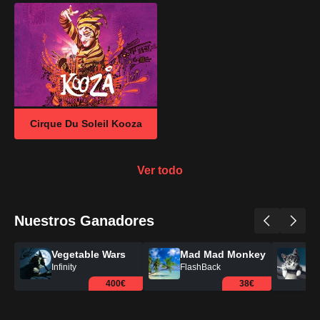
Cirque Du Soleil Kooza
Ver todo
Nuestros Ganadores
Vegetable Wars
Mad Mad Monkey
Ba
Infinity
FlashBack
Et
400€
38€