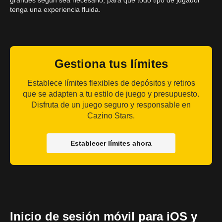
tenga una experiencia fluida.
Gestiona tus límites
Establece límites flexibles de depósitos y retiros
que se adapten a tu estilo de juego y presupuesto.
Disfruta de un juego seguro y responsable en
Cazino Stars.
Establecer límites ahora
Inicio de sesión móvil para iOS y