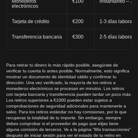
Monederos
€100
instantáneo – 1 h
electrónicos
Tarjeta de crédito
€200
1-3 días laborabl
Transferencia bancaria
€300
2-5 días laborabl
Para retirar tu dinero lo más rápido posible, asegúrate de
verificar tu cuenta lo antes posible. Normalmente, esto significa
mostrar un documento de identidad válido y confirmar tu
dirección. Una vez verificado, la mayoría de los retiros a
monederos electrónicos se procesan en minutos. Los retiros
con tarjeta bancaria y transferencia pueden tardar un poco más.
Los retiros superiores a €1000 pueden estar sujetos a
comprobaciones de seguridad adicionales para mantenerte a
salvo. Para los retiros estándar no hay comisiones, por lo que
recuperas la totalidad de tu importe. Sin embargo, siempre
debes comprobar si el proveedor de pago que elijas tiene
alguna comisión de terceros. Ve a la página "Mis transacciones"
después de iniciar sesión para ver el estado de tu retiro en