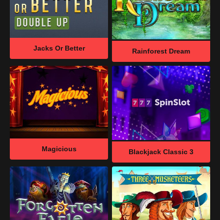
Jacks Or Better
Rainforest Dream
Magicious
Blackjack Classic 3