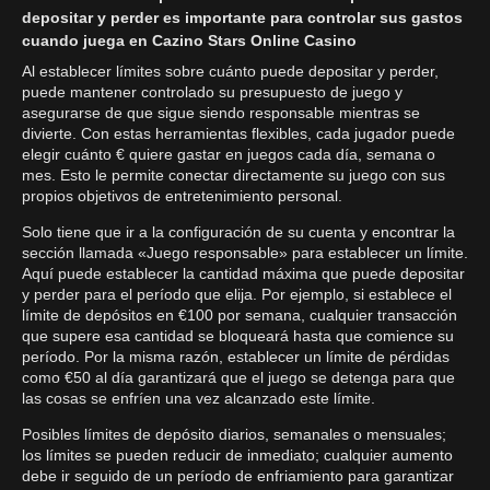
depositar y perder es importante para controlar sus gastos
cuando juega en Cazino Stars Online Casino
Al establecer límites sobre cuánto puede depositar y perder,
puede mantener controlado su presupuesto de juego y
asegurarse de que sigue siendo responsable mientras se
divierte. Con estas herramientas flexibles, cada jugador puede
elegir cuánto € quiere gastar en juegos cada día, semana o
mes. Esto le permite conectar directamente su juego con sus
propios objetivos de entretenimiento personal.
Solo tiene que ir a la configuración de su cuenta y encontrar la
sección llamada «Juego responsable» para establecer un límite.
Aquí puede establecer la cantidad máxima que puede depositar
y perder para el período que elija. Por ejemplo, si establece el
límite de depósitos en €100 por semana, cualquier transacción
que supere esa cantidad se bloqueará hasta que comience su
período. Por la misma razón, establecer un límite de pérdidas
como €50 al día garantizará que el juego se detenga para que
las cosas se enfríen una vez alcanzado este límite.
Posibles límites de depósito diarios, semanales o mensuales;
los límites se pueden reducir de inmediato; cualquier aumento
debe ir seguido de un período de enfriamiento para garantizar