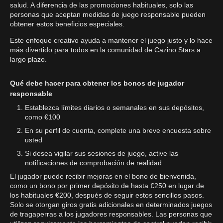
salud. A diferencia de las promociones habituales, solo las
personas que aceptan medidas de juego responsable pueden
obtener estos beneficios especiales.
Este enfoque creativo ayuda a mantener el juego justo y lo hace
más divertido para todos en la comunidad de Cazino Stars a
largo plazo.
Qué debe hacer para obtener los bonos de jugador
responsable
Establezca límites diarios o semanales en sus depósitos,
como €100
En su perfil de cuenta, complete una breve encuesta sobre
usted
Si desea vigilar sus sesiones de juego, active las
notificaciones de comprobación de realidad
El jugador puede recibir mejoras en el bono de bienvenida,
como un bono por primer depósito de hasta €250 en lugar de
los habituales €200, después de seguir estos sencillos pasos.
Solo se otorgan giros gratis adicionales en determinados juegos
de tragaperras a los jugadores responsables. Las personas que