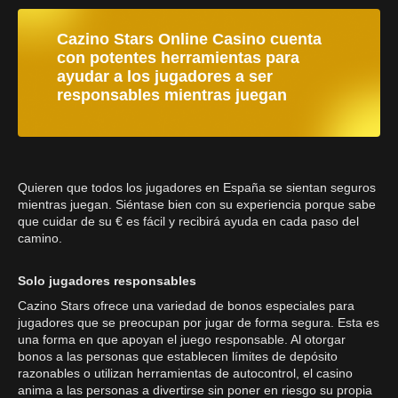
Cazino Stars Online Casino cuenta
con potentes herramientas para
ayudar a los jugadores a ser
responsables mientras juegan
Quieren que todos los jugadores en España se sientan seguros
mientras juegan. Siéntase bien con su experiencia porque sabe
que cuidar de su € es fácil y recibirá ayuda en cada paso del
camino.
Solo jugadores responsables
Cazino Stars ofrece una variedad de bonos especiales para
jugadores que se preocupan por jugar de forma segura. Esta es
una forma en que apoyan el juego responsable. Al otorgar
bonos a las personas que establecen límites de depósito
razonables o utilizan herramientas de autocontrol, el casino
anima a las personas a divertirse sin poner en riesgo su propia