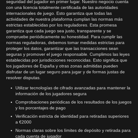
seguridad del jugador en primer lugar. Nuestro negocio cuenta
con una licencia totalmente certificada de las autoridades
internacionales de juego. Esto garantiza que todas las
actividades de nuestra plataforma cumplan las normas más
estrictas establecidas por los reguladores. Esta promesa
garantiza que cada juego sea justo, transparente y se
compruebe periódicamente su honestidad. Para cumplir las
normas reguladoras, debemos tomar medidas estrictas para
proteger los datos, garantizar que las transacciones sean
seguras y promover el juego responsable. Cumplimos las leyes
establecidas por jurisdicciones reconocidas. Esto significa que
los jugadores de España y otras zonas admitidas pueden
disfrutar de un lugar seguro para jugar y de formas justas de
resolver disputas.
Utilizar tecnologías de cifrado avanzadas para mantener la
información de los jugadores segura
Comprobaciones periódicas de los resultados de los juegos
y los porcentajes de pago
Verificación estricta de identidad para retiradas superiores
a €2000
Normas claras sobre los límites de depósito y retirada para
cada cuenta de jugador