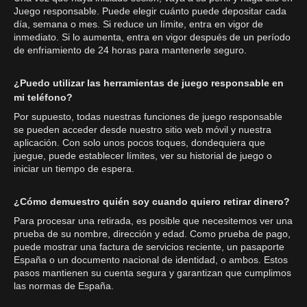
Juego responsable. Puede elegir cuánto puede depositar cada
día, semana o mes. Si reduce un límite, entra en vigor de
inmediato. Si lo aumenta, entra en vigor después de un período
de enfriamiento de 24 horas para mantenerle seguro.
¿Puedo utilizar las herramientas de juego responsable en
mi teléfono?
Por supuesto, todas nuestras funciones de juego responsable
se pueden acceder desde nuestro sitio web móvil y nuestra
aplicación. Con solo unos pocos toques, dondequiera que
juegue, puede establecer límites, ver su historial de juego o
iniciar un tiempo de espera.
¿Cómo demuestro quién soy cuando quiero retirar dinero?
Para procesar una retirada, es posible que necesitemos ver una
prueba de su nombre, dirección y edad. Como prueba de pago,
puede mostrar una factura de servicios reciente, un pasaporte
España o un documento nacional de identidad, o ambos. Estos
pasos mantienen su cuenta segura y garantizan que cumplimos
las normas de España.