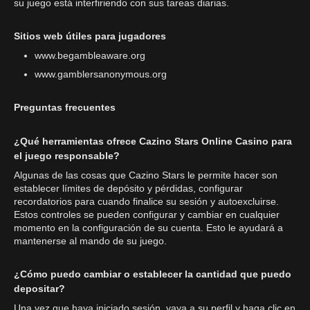
su juego está interfiriendo con sus tareas diarias.
Sitios web útiles para jugadores
www.begambleaware.org
www.gamblersanonymous.org
Preguntas frecuentes
¿Qué herramientas ofrece Cazino Stars Online Casino para
el juego responsable?
Algunas de las cosas que Cazino Stars le permite hacer son
establecer límites de depósito y pérdidas, configurar
recordatorios para cuando finalice su sesión y autoexcluirse.
Estos controles se pueden configurar y cambiar en cualquier
momento en la configuración de su cuenta. Esto le ayudará a
mantenerse al mando de su juego.
¿Cómo puedo cambiar o establecer la cantidad que puedo
depositar?
Una vez que haya iniciado sesión, vaya a su perfil y haga clic en