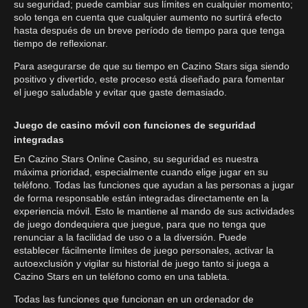
su seguridad; puede cambiar sus límites en cualquier momento;
solo tenga en cuenta que cualquier aumento no surtirá efecto
hasta después de un breve período de tiempo para que tenga
tiempo de reflexionar.
Para asegurarse de que su tiempo en Cazino Stars siga siendo
positivo y divertido, este proceso está diseñado para fomentar
el juego saludable y evitar que gaste demasiado.
Juego de casino móvil con funciones de seguridad
integradas
En Cazino Stars Online Casino, su seguridad es nuestra
máxima prioridad, especialmente cuando elige jugar en su
teléfono. Todas las funciones que ayudan a las personas a jugar
de forma responsable están integradas directamente en la
experiencia móvil. Esto le mantiene al mando de sus actividades
de juego dondequiera que juegue, para que no tenga que
renunciar a la facilidad de uso o a la diversión. Puede
establecer fácilmente límites de juego personales, activar la
autoexclusión y vigilar su historial de juego tanto si juega a
Cazino Stars en un teléfono como en una tableta.
Todas las funciones que funcionan en un ordenador de