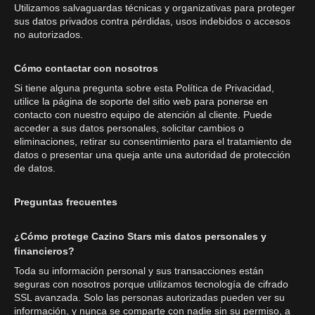
Utilizamos salvaguardas técnicas y organizativas para proteger
sus datos privados contra pérdidas, usos indebidos o accesos
no autorizados.
Cómo contactar con nosotros
Si tiene alguna pregunta sobre esta Política de Privacidad,
utilice la página de soporte del sitio web para ponerse en
contacto con nuestro equipo de atención al cliente. Puede
acceder a sus datos personales, solicitar cambios o
eliminaciones, retirar su consentimiento para el tratamiento de
datos o presentar una queja ante una autoridad de protección
de datos.
Preguntas frecuentes
¿Cómo protege Cazino Stars mis datos personales y
financieros?
Toda su información personal y sus transacciones están
seguras con nosotros porque utilizamos tecnología de cifrado
SSL avanzada. Solo las personas autorizadas pueden ver su
información, y nunca se comparte con nadie sin su permiso, a