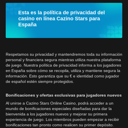
Esta es la política de privacidad del
casino en línea Cazino Stars para
España
Respetamos su privacidad y mantendremos toda su información
personal y financiera segura mientras utiliza nuestra plataforma
de juego. Nuestra política de privacidad informa a los jugadores
en España sobre cómo se recopila, utiliza y mantiene segura la
información. Esto garantiza que su € e identidad como jugador
de español estén siempre protegidos.
Bonificaciones y ofertas exclusivas para jugadores nuevos
Al unirse a Cazino Stars Online Casino, podrá acceder a un
mundo de bonificaciones especiales diseñadas para dar la
bienvenida a los jugadores nuevos y mejorar su primera
experiencia de juego. Los miembros pueden empezar a recibir
bonificaciones tan pronto como realicen su primer depósito.