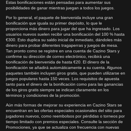
Estas bonificaciones están pensadas para aumentar sus
posibilidades de ganar mientras juegan a todos los juegos.
Por lo general, el paquete de bienvenida incluye una gran
bonificación que iguala su primer depósito, lo que le
proporciona más dinero para jugar del que ha ingresado. Los
usuarios nuevos suelen recibir una bonificación del 100 % hasta
€300. Esto duplica su saldo inicial de inmediato, dándoles más
dinero para probar diferentes tragaperras y juegos de mesa.
Tan pronto como se registre en una cuenta de Cazino Stars y
confirme su dirección de correo electrónico, recibirá una
bonificación de bienvenida de hasta €20. El dinero de la
bonificación se añadirá automáticamente a su cuenta. Algunos
paquetes también incluyen giros gratis, que pueden utilizarse en
juegos populares hasta 150 veces. Los requisitos de apuesta
tanto para el dinero de la bonificación como para las ganancias
de los giros gratis siempre se indican claramente en los
términos y condiciones de la promoción.
Aún más formas de mejorar su experiencia en Cazino Stars se
encuentran en las ofertas especiales ocasionales del sitio para
jugadores nuevos, como reembolsos por pérdidas o torneos por
tiempo limitado con premios especiales. Consulte la sección de
Promociones, ya que se actualiza con frecuencia con nuevas