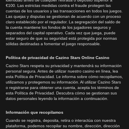
€100. Las estrictas medidas contra el fraude protegen las
cuentas de los usuarios y las transacciones en todos los juegos.
Las quejas y disputas se gestionan de acuerdo con un proceso
claro establecido por el regulador. La segregación del saldo de
la cuenta mantiene los fondos de los jugadores seguros y
separados del capital operativo. Cada vez que juega, puede
estar seguro de que su seguridad está protegida por normas
sólidas destinadas a fomentar el juego responsable.
Política de privacidad de Cazino Stars Online Casino
Cazino Stars respeta su privacidad y mantendrá su información
personal segura. Antes de utilizar nuestro casino en línea, lea
esta Política de Privacidad. Le informa sobre cómo recopilamos,
utilizamos y protegemos su información. Al utilizar Cazino Stars
o registrarse para obtener una cuenta, acepta los términos de
esta Política de Privacidad. Descubra cómo se gestionan sus
datos personales leyendo la información a continuación.
Información que recopilamos
Cuando se registra, deposita, retira o interactúa con nuestra
plataforma, podemos recopilar su nombre, dirección, dirección