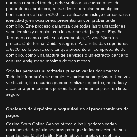
normas contra el fraude, debe verificar su cuenta antes de
poder depositar dinero, retirar dinero o reclamar cualquier
bonificación de hasta €200. La verificación incluye demostrar su
identidad y, en ocasiones, presentar un comprobante de
domicilio. Este proceso garantiza que todas las transacciones
sean legales y cumplan con las normas de juego en España.
Tan pronto como envíe sus documentos, Cazino Stars los
procesará de forma rápida y segura. Para retiradas superiores
a €500, se le podrá solicitar que presente un comprobante de
domicilio, como una factura de servicios o un extracto bancario
con una antigüedad máxima de tres meses.
Solo las personas autorizadas pueden ver los documentos.
Toda la información se mantiene estrictamente privada. Una vez
verificados, los usuarios pueden realizar depósitos, retiradas y
acceder a promociones personalizadas en un espacio en línea
seguro.
Opciones de depósito y seguridad en el procesamiento de
pagos
Cazino Stars Online Casino ofrece a los jugadores varias
opciones de depósito seguras para que la financiación de sus
cuentas sea fácil y fiable. Puede utilizar tarjetas de débito y