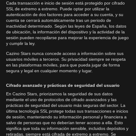
Cada transacción e inicio de sesión está protegido por cifrado
SSL de extremo a extremo. Puede optar por utilizar la
autenticación de dos factores para acceder a su cuenta, y su
cuenta se cerrará automáticamente tras un periodo de
inactividad determinado. Según las leyes de España, los datos
de ubicación, la información del dispositivo y la actividad de la
sesión pueden recopilarse para mejorar la experiencia de juego
y cumplir la ley.
Cazino Stars nunca concede acceso a información sobre sus
usuarios móviles a terceros. Su privacidad siempre se respeta
en las plataformas móviles, para que pueda jugar de forma
segura y legal en cualquier momento y lugar.
Cifrado avanzado y prácticas de seguridad del usuario
En Cazino Stars, priorizamos la seguridad de sus datos
mediante el uso de protocolos de cifrado avanzados y las
prácticas de seguridad del usuario más seguras del sector. La
última tecnología SSL protege todas sus transacciones e inicios
de sesión, manteniendo su información personal y financiera a
salvo de personas que no deberían tener acceso a ella. Esto
significa que toda su información sensible, incluidos depósitos y
retiradas, siempre está cifrada de extremo a extremo. Se